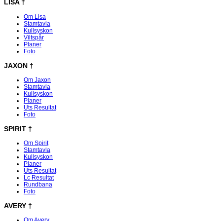
LISA
†
Om Lisa
Stamtavla
Kullsyskon
Viltspår
Planer
Foto
JAXON
†
Om Jaxon
Stamtavla
Kullsyskon
Planer
Uts Resultat
Foto
SPIRIT
†
Om Spirit
Stamtavla
Kullsyskon
Planer
Uts Resultat
Lc Resultat
Rundbana
Foto
AVERY
†
Om Avery