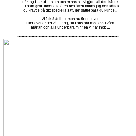
när jag tittar ut i hallen och minns allt vi gjort, all den kärlek
du bara givit under alla åren och även minns jag den kärlek
du krävde på ditt speciella sätt, det sättet bara du kunde...
Vi fick 8 år ihop men nu är det över.
Eller över är det väl aldrig, du finns här med oss i våra
hjärtan och alla underbara minnen vi har ihop ...
-=-=-=-=-=-=-=-=-=-=-=-=-=-=-=-=-=-=-=-=-=-=-=-=-=-=-=-=-=-=-