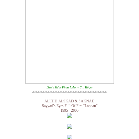
Lisa´s Sidor Finns I Menyn Till Höger
-=-=-=-=-=-=-=-=-=-=-=-=-=-=-=-=-=-=-=-=-=-=-=-=-=-=-=-=-=-=-
ALLTID ÄLSKAD & SAKNAD
Sayyad´s Eyes Full Of Fire “Loppan”
1995 - 2005