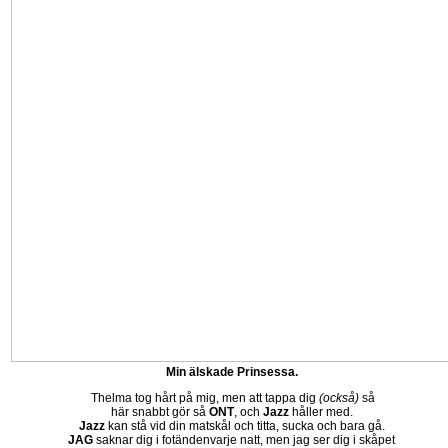
Min älskade Prinsessa.
Thelma tog hårt på mig, men att tappa dig
(också)
så
här snabbt gör så
ONT
, och
Jazz
håller med.
Jazz
kan stå vid din matskål och titta, sucka och bara gå.
JAG
saknar dig i fotändenvarje natt, men jag ser dig i skåpet