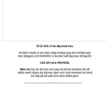
10 år fick vi ha dig med oss.
Knölen visste vi om men idag önskar jag att vi kollat upp
den tidigare och KANSKE vi kunde haft dig kvar ett tag till.
Lätt att vara efterklok.
Men nu
har du det bra och jag vet att du kommer till ett
ställe med några du känner igen och som kommer ta hand
om dig på ett sätt som dom alltid gjort.
-=-=-=-=-=-=-=-=-=-=-=-=-=-=-=-=-=-=-=-=-=-=-=-=-=-=-=-=-=-=-