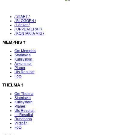
/ START /
/ BLOGGEN /
/ Länkar /
/ UPPDATERAT /
/ KONTAKTA MIG /
MEMPHIS
†
Om Memphis
Stamtavla
Kullsyskon
Avkommor
Planer
Uts Resultat
Foto
THELMA
†
Om Thelma
Stamtavla
Kullsystern
Planer
Uts Resultat
Lc Resultat
Rundbana
Viltspår
Foto