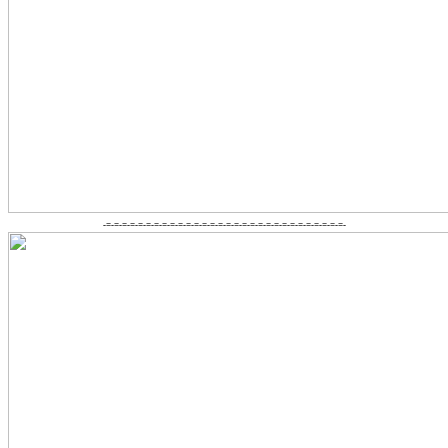
-=-=-=-=-=-=-=-=-=-=-=-=-=-=-=-=-=-=-=-=-=-=-=-=-=-=-=-=-=-=-