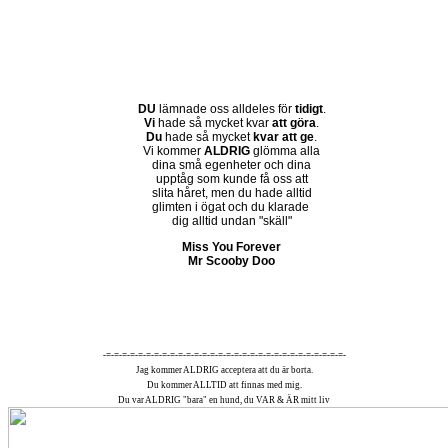
DU
lämnade oss alldeles för
tidigt
.
Vi
hade så mycket kvar
att göra
.
Du
hade så mycket
kvar att ge
.
Vi kommer
ALDRIG
glömma alla
dina små egenheter och dina
upptåg som kunde få oss att
slita håret, men du hade alltid
glimten i ögat och du klarade
dig alltid undan "skäll"
Miss You Forever
Mr Scooby Doo
-=-=-=-=-=-=-=-=-=-=-=-=-=-=-=-=-=-=-=-=-=-=-=-=-=-=-=-=-=-=-
Jag kommer ALDRIG acceptera att du är borta.
Du kommer ALLTID att finnas med mig.
Du var ALDRIG "bara" en hund, du VAR & ÄR mitt liv