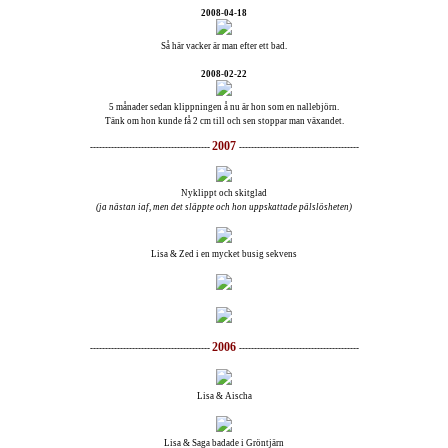
2008-04-18
Så här vacker är man efter ett bad.
2008-02-22
5 månader sedan klippningen å nu är hon som en nallebjörn.
Tänk om hon kunde få 2 cm till och sen stoppar man växandet.
2007
----------------------------------------
----------------------------------------
Nyklippt och skitglad
(ja nästan iaf, men det släppte och hon uppskattade pälslösheten)
Lisa & Zed i en mycket busig sekvens
2006
----------------------------------------
----------------------------------------
Lisa & Aischa
Lisa & Saga badade i Gröntjärn