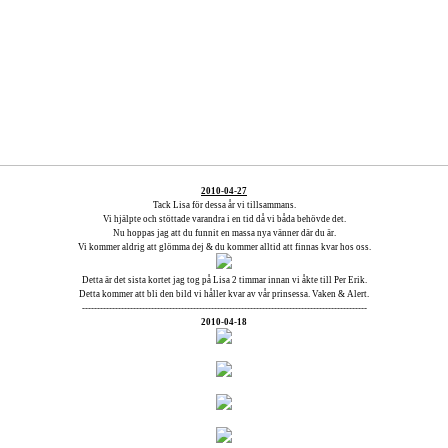
2010-04-27
Tack Lisa för dessa år vi tillsammans.
Vi hjälpte och stöttade varandra i en tid då vi båda behövde det.
Nu hoppas jag att du funnit en massa nya vänner där du är.
Vi kommer aldrig att glömma dej & du kommer alltid att finnas kvar hos oss.
Detta är det sista kortet jag tog på Lisa 2 timmar innan vi åkte till Per Erik.
Detta kommer att bli den bild vi håller kvar av vår prinsessa. Vaken & Alert.
-----------------------------------------------------------------------------------------------
2010-04-18