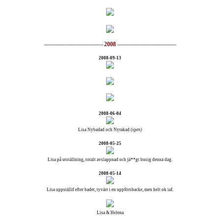
2008
----------------------------------------
----------------------------------------
2008-09-13
2008-06-04
Lisa Nybadad och Nyrakad (
igen)
2008-05-25
Lisa på utställning, totalt avslappnad och jä**gt busig denna dag.
2008-05-14
Lisa uppställd efter badet, tyvärr i en uppförsbacke, men helt ok iaf.
Lisa & Helena