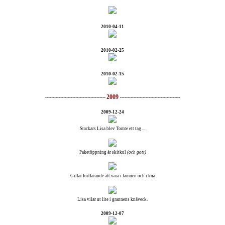
2010-04-11
2010-02-25
2010-02-15
2009
----------------------------------------
----------------------------------------
2009-12-24
Stackars Lisa blev Tomte ett tag ...
Paketöppning är skitkul
(och gott)
Gillar fortfarande att vara i famnen och i knä
Lisa vilar ut lite i grannens knäveck.
2009-12-07