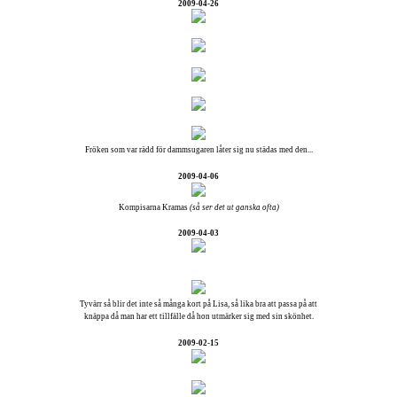
2009-04-26
Fröken som var rädd för dammsugaren låter sig nu städas med den...
2009-04-06
Kompisarna Kramas
(så ser det ut ganska ofta)
2009-04-03
Tyvärr så blir det inte så många kort på Lisa, så lika bra att passa på att
knäppa då man har ett tillfälle då hon utmärker sig med sin skönhet.
2009-02-15