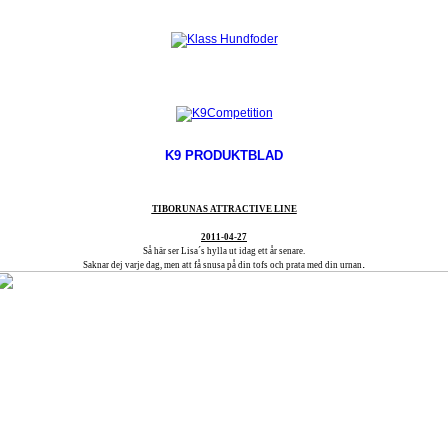
K9 PRODUKTBLAD
TIBORUNAS ATTRACTIVE LINE
2011-04-27
Så här ser Lisa´s hylla ut idag ett år senare.
.
Saknar dej varje dag, men att få snusa på din tofs och prata med din urnan