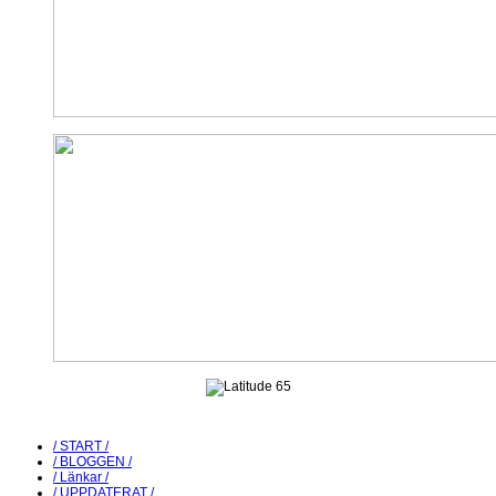
/ START /
/ BLOGGEN /
/ Länkar /
/ UPPDATERAT /