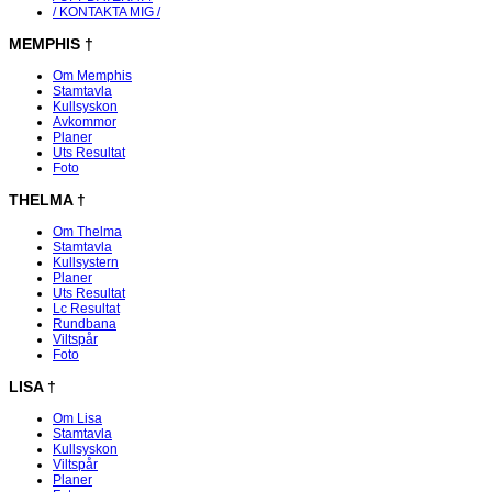
/ KONTAKTA MIG /
MEMPHIS
†
Om Memphis
Stamtavla
Kullsyskon
Avkommor
Planer
Uts Resultat
Foto
THELMA
†
Om Thelma
Stamtavla
Kullsystern
Planer
Uts Resultat
Lc Resultat
Rundbana
Viltspår
Foto
LISA
†
Om Lisa
Stamtavla
Kullsyskon
Viltspår
Planer